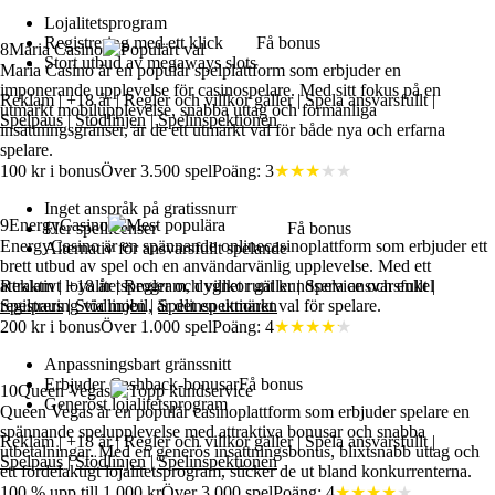
Lojalitetsprogram
Registrering med ett klick
Få bonus
8
Maria Casino
Populärt val
Stort utbud av megaways slots
Maria Casino är en populär spelplattform som erbjuder en
imponerande upplevelse för casinospelare. Med sitt fokus på en
Reklam | +18 år | Regler och villkor gäller | Spela ansvarsfullt |
utmärkt mobilupplevelse, snabba uttag och förmånliga
Spelpaus
|
Stödlinjen
|
Spelinspektionen
insättningsgränser, är de ett utmärkt val för både nya och erfarna
spelare.
100 kr i bonus
Över 3.500 spel
Poäng: 3
Inget anspråk på gratissnurr
9
EnergyCasino
Mest populära
Fler spellicenser
Få bonus
EnergyCasino är en spännande onlinecasinoplattform som erbjuder ett
Alternativ för ansvarsfullt spelande
brett utbud av spel och en användarvänlig upplevelse. Med ett
Reklam | +18 år | Regler och villkor gäller | Spela ansvarsfullt |
attraktivt loyalitetsprogram, dygnet runt kundservice och enkel
Spelpaus
registrering via mobil, är det en utmärkt val för spelare.
|
Stödlinjen
|
Spelinspektionen
200 kr i bonus
Över 1.000 spel
Poäng: 4
Anpassningsbart gränssnitt
Erbjuder Cashback-bonusar
Få bonus
10
Queen Vegas
Topp kundservice
Generöst lojalitetsprogram
Queen Vegas är en populär casinoplattform som erbjuder spelare en
spännande spelupplevelse med attraktiva bonusar och snabba
Reklam | +18 år | Regler och villkor gäller | Spela ansvarsfullt |
utbetalningar. Med en generös insättningsbonus, blixtsnabb uttag och
Spelpaus
|
Stödlinjen
|
Spelinspektionen
ett fördelaktigt lojalitetsprogram, sticker de ut bland konkurrenterna.
100 % upp till 1.000 kr
Över 3.000 spel
Poäng: 4