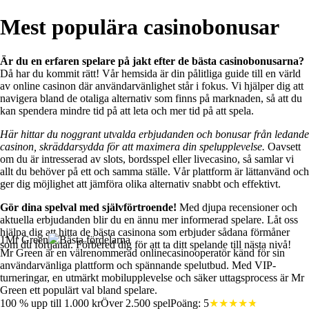
Mest populära casinobonusar
Är du en erfaren spelare på jakt efter de bästa casinobonusarna?
Då har du kommit rätt! Vår hemsida är din pålitliga guide till en värld
av online casinon där användarvänlighet står i fokus. Vi hjälper dig att
navigera bland de otaliga alternativ som finns på marknaden, så att du
kan spendera mindre tid på att leta och mer tid på att spela.
Här hittar du noggrant utvalda erbjudanden och bonusar från ledande
casinon, skräddarsydda för att maximera din spelupplevelse.
Oavsett
om du är intresserad av slots, bordsspel eller livecasino, så samlar vi
allt du behöver på ett och samma ställe. Vår plattform är lättanvänd och
ger dig möjlighet att jämföra olika alternativ snabbt och effektivt.
Gör dina spelval med självförtroende!
Med djupa recensioner och
aktuella erbjudanden blir du en ännu mer informerad spelare. Låt oss
hjälpa dig att hitta de bästa casinona som erbjuder sådana förmåner
1
Mr Green
Bästa fördelarna
som du förtjänar. Förbered dig för att ta ditt spelande till nästa nivå!
Mr Green är en välrenommerad onlinecasinooperatör känd för sin
användarvänliga plattform och spännande spelutbud. Med VIP-
turneringar, en utmärkt mobilupplevelse och säker uttagsprocess är Mr
Green ett populärt val bland spelare.
100 % upp till 1.000 kr
Över 2.500 spel
Poäng: 5