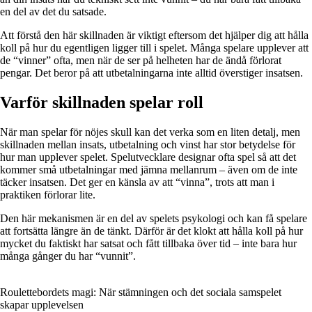
en del av det du satsade.
Att förstå den här skillnaden är viktigt eftersom det hjälper dig att hålla
koll på hur du egentligen ligger till i spelet. Många spelare upplever att
de “vinner” ofta, men när de ser på helheten har de ändå förlorat
pengar. Det beror på att utbetalningarna inte alltid överstiger insatsen.
Varför skillnaden spelar roll
När man spelar för nöjes skull kan det verka som en liten detalj, men
skillnaden mellan insats, utbetalning och vinst har stor betydelse för
hur man upplever spelet. Spelutvecklare designar ofta spel så att det
kommer små utbetalningar med jämna mellanrum – även om de inte
täcker insatsen. Det ger en känsla av att “vinna”, trots att man i
praktiken förlorar lite.
Den här mekanismen är en del av spelets psykologi och kan få spelare
att fortsätta längre än de tänkt. Därför är det klokt att hålla koll på hur
mycket du faktiskt har satsat och fått tillbaka över tid – inte bara hur
många gånger du har “vunnit”.
Roulettebordets magi: När stämningen och det sociala samspelet
skapar upplevelsen