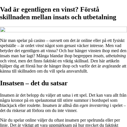
Vad är egentligen en vinst? Förstå
skillnaden mellan insats och utbetalning
När man spelar på casino – oavsett om det är online eller på ett fysiskt
spelställe – är ordet
vinst
något som genast väcker intresse. Men vad
betyder det egentligen att vinna? Och hur hänger vinsten ihop med den
insats man har lagt? Många blandar ihop begreppen
insats
,
utbetalning
och
vinst
, men det finns faktiskt en viktig skillnad. Den här artikeln
hjälper dig att förstå hur de hänger ihop och varför det är avgörande att
känna till skillnaden om du vill spela ansvarsfullt.
Insatsen – det du satsar
Insatsen är det belopp du väljer att satsa i ett spel. Det kan vara allt från
några kronor på en spelautomat till större summor i bordsspel som
blackjack eller roulette. Insatsen är alltså din
egen investering
i spelet –
det du riskerar att förlora om du inte vinner.
När du spelar online väljer du oftast insatsen per spelrunda eller per
linje. Det är viktigt att vara uppmärksam på hur mycket du faktiskt