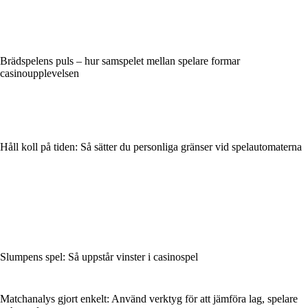
Brädspelens puls – hur samspelet mellan spelare formar
casinoupplevelsen
Håll koll på tiden: Så sätter du personliga gränser vid spelautomaterna
Slumpens spel: Så uppstår vinster i casinospel
Matchanalys gjort enkelt: Använd verktyg för att jämföra lag, spelare