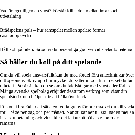
Vad är egentligen en vinst? Förstå skillnaden mellan insats och
utbetalning
Brädspelens puls – hur samspelet mellan spelare formar
casinoupplevelsen
Håll koll på tiden: Så sätter du personliga gränser vid spelautomaterna
Så håller du koll på ditt spelande
Om du vill spela ansvarsfullt kan du med fördel föra anteckningar över
ditt spelande. Skriv upp hur mycket du sätter in och hur mycket du får
utbetalt. På så sätt kan du se om du faktiskt går med vinst eller förlust.
Många svenska spelbolag erbjuder dessutom verktyg som visar din
spelhistorik och hjälper dig att hålla överblick.
Ett annat bra råd är att sätta en tydlig gräns för hur mycket du vill spela
för – både per dag och per månad. När du känner till skillnaden mellan
insats, utbetalning och vinst blir det lättare att hålla sig inom de
ramarna.