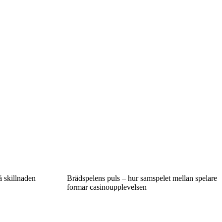
å skillnaden
Brädspelens puls – hur samspelet mellan spelare
formar casinoupplevelsen