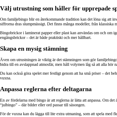
Välj utrustning som håller för upprepade s
Om familjebingo blir en återkommande tradition kan det löna sig att inve
siffrorna dras slumpmässigt. Det finns många modeller, från klassiska me
Bingobrickor i laminerat papper eller plast kan användas om och om igen
engångsbrickor – det är både praktiskt och mer hållbart.
Skapa en mysig stämning
Även om utrustningen är viktig är det stämningen som gör familjebingo til
bidra till en avslappnad atmosfär, men håll volymen låg så att alla hör
Du kan också göra spelet mer festligt genom att ha små priser – det behö
vuxna.
Anpassa reglerna efter deltagarna
En av fördelarna med bingo är att reglerna är lätta att anpassa. Om det 
“julbingo” – där bilder eller ord passar till säsongen.
För de vuxna kan du lägga till lite extra utmaning, som att spela med fler