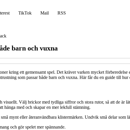
terest
TikTok
Mail
RSS
ack
både barn och vuxna
oner kring ett gemensamt spel. Det kräver varken mycket förberedelse ell
utrustning som passar både barn och vuxna. Här får du en guide till hur du
isuellt. Välj brickor med tydliga siffror och stora rutor, så att de är lä
re att hänga med och skapar en mer lekfull stämning.
 små mynt eller återanvändbara klistermärken. Undvik små delar som lätt 
agemang och gör spelet mer spännande.