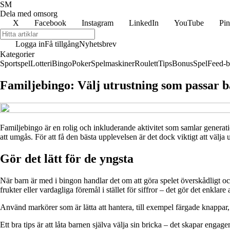
SM
Dela med omsorg
X
Facebook
Instagram
LinkedIn
YouTube
Pin
Logga in
Få tillgång
Nyhetsbrev
Kategorier
Sportspel
Lotteri
Bingo
Poker
Spelmaskiner
Roulett
Tips
Bonus
Spel
Feed-b
Familjebingo: Välj utrustning som passar 
Familjebingo är en rolig och inkluderande aktivitet som samlar generati
att umgås. För att få den bästa upplevelsen är det dock viktigt att välja 
Gör det lätt för de yngsta
När barn är med i bingon handlar det om att göra spelet överskådligt och v
frukter eller vardagliga föremål i stället för siffror – det gör det enkla
Använd markörer som är lätta att hantera, till exempel färgade knappar,
Ett bra tips är att låta barnen själva välja sin bricka – det skapar eng