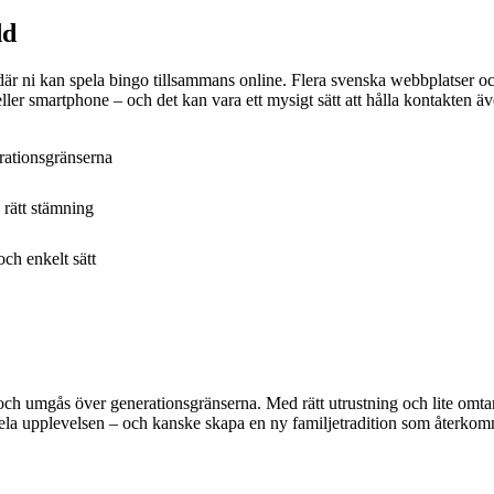
dd
r där ni kan spela bingo tillsammans online. Flera svenska webbplatser
eller smartphone – och det kan vara ett mysigt sätt att hålla kontakten äve
rationsgränserna
 rätt stämning
och enkelt sätt
heja och umgås över generationsgränserna. Med rätt utrustning och lite om
ela upplevelsen – och kanske skapa en ny familjetradition som återkomme