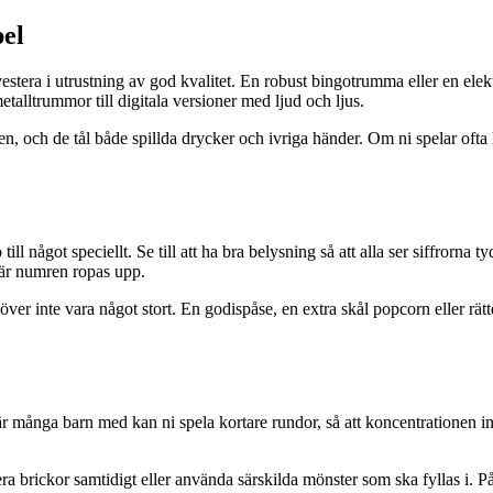
pel
stera i utrustning av god kvalitet. En robust bingotrumma eller en elekt
talltrummor till digitala versioner med ljud och ljus.
, och de tål både spillda drycker och ivriga händer. Om ni spelar ofta 
l något speciellt. Se till att ha bra belysning så att alla ser siffrorna
 när numren ropas upp.
ver inte vara något stort. En godispåse, en extra skål popcorn eller rätt
är många barn med kan ni spela kortare rundor, så att koncentrationen in
a brickor samtidigt eller använda särskilda mönster som ska fyllas i. På så